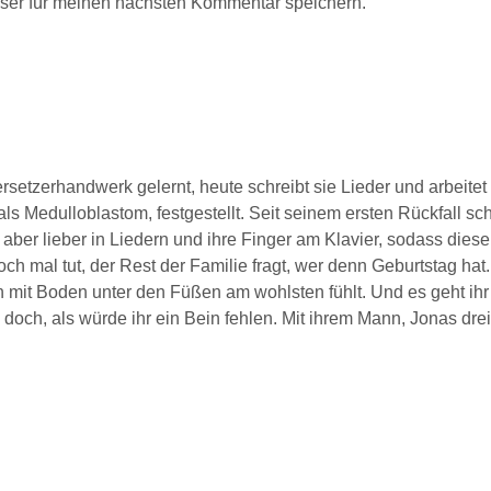
ser für meinen nächsten Kommentar speichern.
ersetzerhandwerk gelernt, heute schreibt sie Lieder und arbeite
ls Medulloblastom, festgestellt. Seit seinem ersten Rückfall sc
 aber lieber in Liedern und ihre Finger am Klavier, sodass dies
ch mal tut, der Rest der Familie fragt, wer denn Geburtstag hat
h mit Boden unter den Füßen am wohlsten fühlt. Und es geht ihr w
sich doch, als würde ihr ein Bein fehlen. Mit ihrem Mann, Jonas 