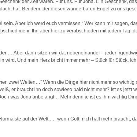
Geschenk der Zeit waren. Für uns. Für Jona. Ein Geschenk, das
edacht hat. Bei dem, der diesen wunderbaren Engel zu uns gesch
l sein. Aber ich werd euch vermissen.“ Wer kann mir sagen, das
schied mehr. Ihn aber hier zu verabschieden mit jedem Tag, de
 reden… Aber dann sitzen wir da, nebeneinander – jeder irgend
in wird. Und mein Herz bricht immer mehr – Stück für Stück. Ich 
hen zwei Welten…“ Wenn die Dinge hier nicht mehr so wichtig 
ß, er braucht ihn doch sowieso bald nicht mehr? Ist es jetzt w
 Doch was Jona anbelangt… Mehr denn je ist es ihm wichtig Dinge 
Normalste auf der Welt „… wenn Gott mich halt mehr braucht, d