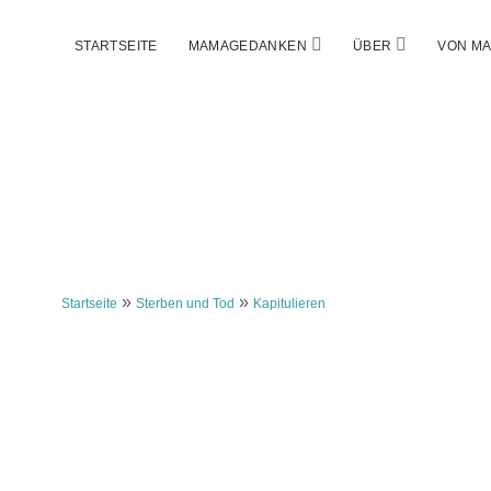
Menü
Menü
STARTSEITE
MAMAGEDANKEN
ÜBER
VON MA
öffnen
öffnen
»
»
Startseite
Sterben und Tod
Kapitulieren