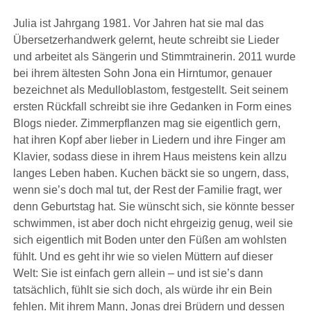
KANN
DAS
Julia ist Jahrgang 1981. Vor Jahren hat sie mal das
WEG?
Übersetzerhandwerk gelernt, heute schreibt sie Lieder
und arbeitet als Sängerin und Stimmtrainerin. 2011 wurde
bei ihrem ältesten Sohn Jona ein Hirntumor, genauer
bezeichnet als Medulloblastom, festgestellt. Seit seinem
ersten Rückfall schreibt sie ihre Gedanken in Form eines
Blogs nieder. Zimmerpflanzen mag sie eigentlich gern,
hat ihren Kopf aber lieber in Liedern und ihre Finger am
Klavier, sodass diese in ihrem Haus meistens kein allzu
langes Leben haben. Kuchen bäckt sie so ungern, dass,
wenn sie’s doch mal tut, der Rest der Familie fragt, wer
denn Geburtstag hat. Sie wünscht sich, sie könnte besser
schwimmen, ist aber doch nicht ehrgeizig genug, weil sie
sich eigentlich mit Boden unter den Füßen am wohlsten
fühlt. Und es geht ihr wie so vielen Müttern auf dieser
Welt: Sie ist einfach gern allein – und ist sie’s dann
tatsächlich, fühlt sie sich doch, als würde ihr ein Bein
fehlen. Mit ihrem Mann, Jonas drei Brüdern und dessen