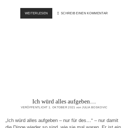
„ALEXA,
WEITERLESEN
SCHREIB EINEN KOMMENTAR
SPIEL
TRAURIGE
MUSIK!“
Ich würd alles aufgeben…
VERÖFFENTLICHT 1. OKTOBER 2021
von
JULIA BOSKOVIC
„Ich würd alles aufgeben – nur für des…“ – nur damit
die Dinge wieder so sind, wie sie mal waren. Er ist ein