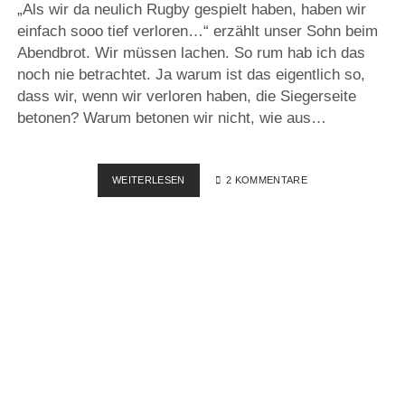
„Als wir da neulich Rugby gespielt haben, haben wir
einfach sooo tief verloren…“ erzählt unser Sohn beim
Abendbrot. Wir müssen lachen. So rum hab ich das
noch nie betrachtet. Ja warum ist das eigentlich so,
dass wir, wenn wir verloren haben, die Siegerseite
betonen? Warum betonen wir nicht, wie aus…
DAS
WEITERLESEN
2 KOMMENTARE
GLÜCK
DER
ANDEREN
–
ODER
EINFACH
NUR
TIEF
VERLOREN?