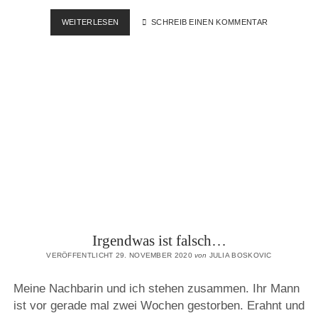
EINFACH
WEITERLESEN
SCHREIB EINEN KOMMENTAR
NUR
MAL
WIEDER
–
DA
Irgendwas ist falsch…
VERÖFFENTLICHT 29. NOVEMBER 2020
von
JULIA BOSKOVIC
Meine Nachbarin und ich stehen zusammen. Ihr Mann
ist vor gerade mal zwei Wochen gestorben. Erahnt und