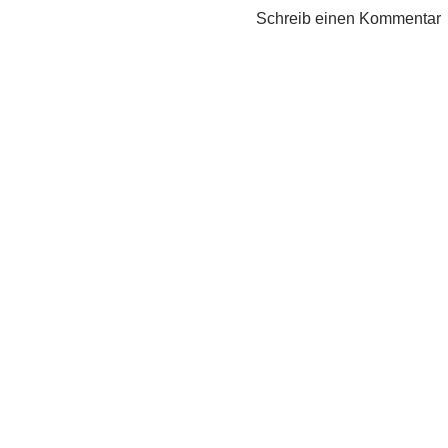
der
Schreib einen Kommentar
Kopf
weiß…