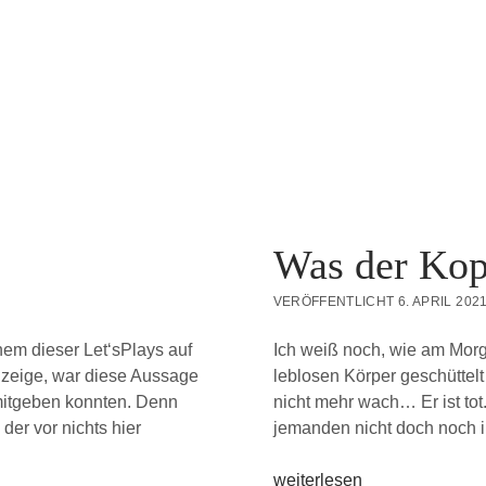
Was der Ko
VERÖFFENTLICHT 6. APRIL 202
nem dieser Let‘sPlays auf
Ich weiß noch, wie am Morg
zeige, war diese Aussage
leblosen Körper geschüttelt 
mitgeben konnten. Denn
nicht mehr wach… Er ist to
der vor nichts hier
jemanden nicht doch noch 
Was
weiterlesen