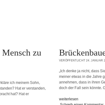
t Mensch zu
Brückenbaue
VERÖFFENTLICHT 24. JANUAR 
„Ich denke ja nicht, dass S
meiner etwas in die Jahre
annehmen, dass in ihren Ge
erkläre ich meinem Sohn,
doch der Fall sein könnte.
erstanden? Hat er verstanden,
bracht hat? Hat er
Brückenbauer
weiterlesen
Schreib einen Kommentar