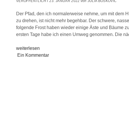
VERÖFFENTLICHT 23. JANUAR 2022
von
JULIA BOSKOVIC
Der Pfad, den ich normalerweise nehme, um mit dem H
zu drehen, ist nicht mehr begehbar. Der schwere, nass
folgende Frost haben wieder einige Äste und Bäume z
ersten Tage habe ich einen Umweg genommen. Die n
Wenn
weiterlesen
Äste
Ein Kommentar
und
Steine
im
Weg
liegen