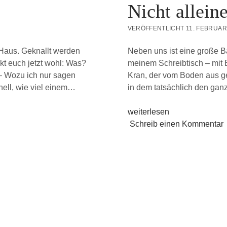
Nicht allein
VERÖFFENTLICHT 11. FEBRUAR
m Haus. Geknallt werden
Neben uns ist eine große Ba
kt euch jetzt wohl: Was?
meinem Schreibtisch – mit B
 – Wozu ich nur sagen
Kran, der vom Boden aus ges
nell, wie viel einem…
in dem tatsächlich den ga
Nicht
weiterlesen
alleine
Schreib einen Kommentar
fühlen
müssen