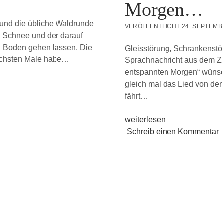
Morgen…
und die übliche Waldrunde
VERÖFFENTLICHT 24. SEPTEM
e Schnee und der darauf
u Boden gehen lassen. Die
Gleisstörung, Schrankenstö
ächsten Male habe…
Sprachnachricht aus dem Zug
entspannten Morgen“ wünscht
gleich mal das Lied von de
fährt…
Trotzdem
weiterlesen
einen
Schreib einen Kommentar
entspannten
Morgen…