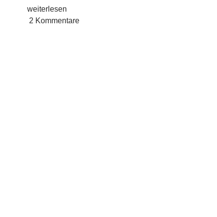
Du
weiterlesen
bist
2 Kommentare
„safe“.