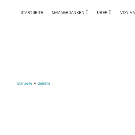
Menü
Menü
STARTSEITE
MAMAGEDANKEN
ÜBER
VON MA
öffnen
öffnen
»
Startseite
Gefühle