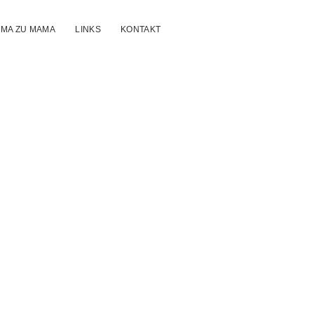
MA ZU MAMA
LINKS
KONTAKT
m
a