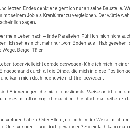
e
und letzten Endes denkt er eigentlich nur an seine Baustelle.
 mit seinem Job als Kranführer zu vergleichen. Der würde wah
scheinlich sagen.
n
ber mein Leben nach – finde Parallelen. Fühl ich mich nicht a
eben. Ich seh es nicht mehr nur „vom Boden aus“. Hab gesehen,
 Wege. Berge. Täler.
 Leben (oder vielleicht gerade deswegen) fühle ich mich in ei
ingeschränkt durch all die Dinge, die mich in diese Position ge
 – und kann mich doch irgendwie nicht frei bewegen.
t
 sind Erinnerungen, die mich in bestimmter Weise örtlich und em
fe, die es mir oft unmöglich macht, mich einfach mal treiben z
 Kind verloren haben. Oder Eltern, die nicht in der Weise mit i
en. Oder verloren – und doch gewonnen? So einfach kann man d