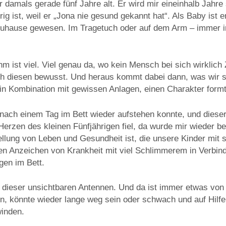
 damals gerade fünf Jahre alt. Er wird mir eineinhalb Jahre
rig ist, weil er „Jona nie gesund gekannt hat“. Als Baby ist e
uhause gewesen. Im Tragetuch oder auf dem Arm – immer i
m ist viel. Viel genau da, wo kein Mensch bei sich wirklich
ich diesen bewusst. Und heraus kommt dabei dann, was wir 
in Kombination mit gewissen Anlagen, einen Charakter formt
 nach einem Tag im Bett wieder aufstehen konnte, und dieser
erzen des kleinen Fünfjährigen fiel, da wurde mir wieder b
ellung von Leben und Gesundheit ist, die unsere Kinder mit
ten Anzeichen von Krankheit mit viel Schlimmerem in Verbin
agen im Bett.
tz dieser unsichtbaren Antennen. Und da ist immer etwas von 
en, könnte wieder lange weg sein oder schwach und auf Hilf
inden.