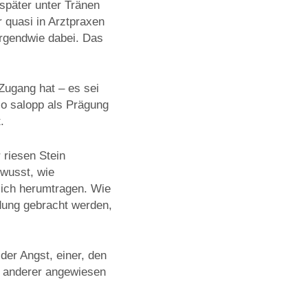
 später unter Tränen
r quasi in Arztpraxen
rgendwie dabei. Das
 Zugang hat – es sei
so salopp als Prägung
.
 riesen Stein
ewusst, wie
 sich herumtragen. Wie
dung gebracht werden,
der Angst, einer, den
e anderer angewiesen