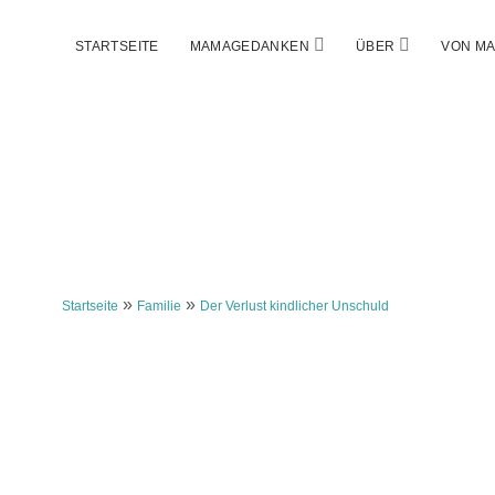
Menü
Menü
STARTSEITE
MAMAGEDANKEN
ÜBER
VON MA
öffnen
öffnen
»
»
Startseite
Familie
Der Verlust kindlicher Unschuld