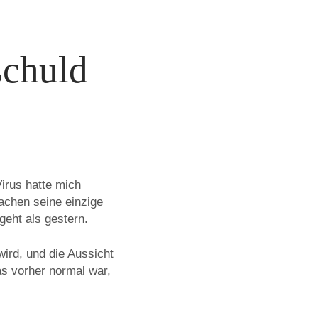
schuld
irus hatte mich
achen seine einzige
geht als gestern.
ird, und die Aussicht
as vorher normal war,